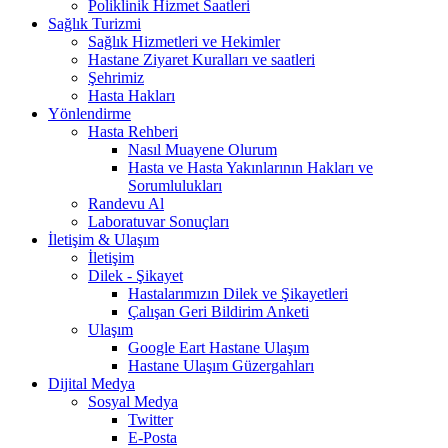
Poliklinik Hizmet Saatleri
Sağlık Turizmi
Sağlık Hizmetleri ve Hekimler
Hastane Ziyaret Kuralları ve saatleri
Şehrimiz
Hasta Hakları
Yönlendirme
Hasta Rehberi
Nasıl Muayene Olurum
Hasta ve Hasta Yakınlarının Hakları ve
Sorumlulukları
Randevu Al
Laboratuvar Sonuçları
İletişim & Ulaşım
İletişim
Dilek - Şikayet
Hastalarımızın Dilek ve Şikayetleri
Çalışan Geri Bildirim Anketi
Ulaşım
Google Eart Hastane Ulaşım
Hastane Ulaşım Güzergahları
Dijital Medya
Sosyal Medya
Twitter
E-Posta