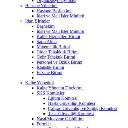
Organizasyon Şeması
Hastane Yönetimi
Hastane Başhekimi
İdari ve Mali İşler Müdürü
İdari Bİrimler
Başhekim
İdari ve Mali İşler Müdürü
Kalite Hizmetleri Birimi
Satın Alma
Mutemetlik Birimi
Gider Tahakkuk Birimi
Gelir Tahakuk Birimi
Personel ve Özlük Birimi
İstatistik Birimi
Eczane Birimi
Kalite Yönetimi
Kalite Yönetim Direktörü
SKS Komiteler
Eğitim Komitesi
Hasta Güvenliği Komitesi
Çalışan Güvenliği ve Sağlığı Komitesi
Tesis Güvenliği Komitesi
Nasıl Muayene Olabilirim
Formlar