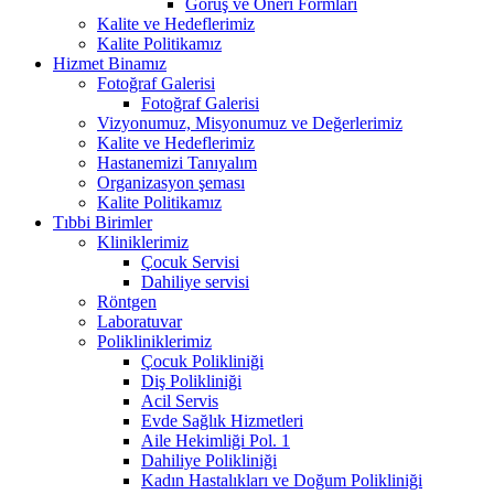
Görüş ve Öneri Formları
Kalite ve Hedeflerimiz
Kalite Politikamız
Hizmet Binamız
Fotoğraf Galerisi
Fotoğraf Galerisi
Vizyonumuz, Misyonumuz ve Değerlerimiz
Kalite ve Hedeflerimiz
Hastanemizi Tanıyalım
Organizasyon şeması
Kalite Politikamız
Tıbbi Birimler
Kliniklerimiz
Çocuk Servisi
Dahiliye servisi
Röntgen
Laboratuvar
Polikliniklerimiz
Çocuk Polikliniği
Diş Polikliniği
Acil Servis
Evde Sağlık Hizmetleri
Aile Hekimliği Pol. 1
Dahiliye Polikliniği
Kadın Hastalıkları ve Doğum Polikliniği