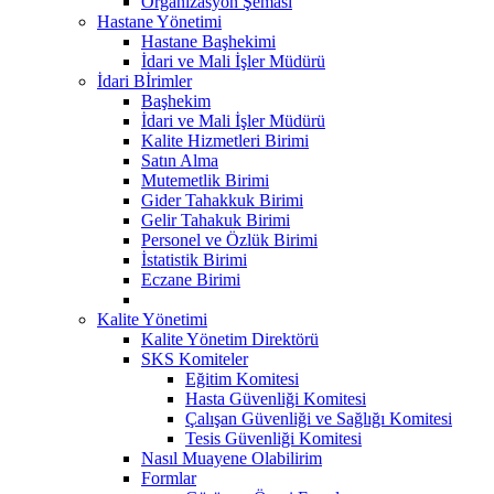
Organizasyon Şeması
Hastane Yönetimi
Hastane Başhekimi
İdari ve Mali İşler Müdürü
İdari Bİrimler
Başhekim
İdari ve Mali İşler Müdürü
Kalite Hizmetleri Birimi
Satın Alma
Mutemetlik Birimi
Gider Tahakkuk Birimi
Gelir Tahakuk Birimi
Personel ve Özlük Birimi
İstatistik Birimi
Eczane Birimi
Kalite Yönetimi
Kalite Yönetim Direktörü
SKS Komiteler
Eğitim Komitesi
Hasta Güvenliği Komitesi
Çalışan Güvenliği ve Sağlığı Komitesi
Tesis Güvenliği Komitesi
Nasıl Muayene Olabilirim
Formlar