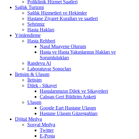
Poliklinik Hizmet Saatleri
Sağlık Turizmi
Sağlık Hizmetleri ve Hekimler
Hastane Ziyaret Kuralları ve saatleri
Şehrimiz
Hasta Hakları
Yönlendirme
Hasta Rehberi
Nasıl Muayene Olurum
Hasta ve Hasta Yakınlarının Hakları ve
Sorumlulukları
Randevu Al
Laboratuvar Sonuçları
İletişim & Ulaşım
İletişim
Dilek - Şikayet
Hastalarımızın Dilek ve Şikayetleri
Çalışan Geri Bildirim Anketi
Ulaşım
Google Eart Hastane Ulaşım
Hastane Ulaşım Güzergahları
Dijital Medya
Sosyal Medya
Twitter
E-Posta