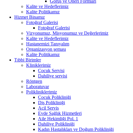
Görüş ve Öneri Formları
Kalite ve Hedeflerimiz
Kalite Politikamız
Hizmet Binamız
Fotoğraf Galerisi
Fotoğraf Galerisi
Vizyonumuz, Misyonumuz ve Değerlerimiz
Kalite ve Hedeflerimiz
Hastanemizi Tanıyalım
Organizasyon şeması
Kalite Politikamız
Tıbbi Birimler
Kliniklerimiz
Çocuk Servisi
Dahiliye servisi
Röntgen
Laboratuvar
Polikliniklerimiz
Çocuk Polikliniği
Diş Polikliniği
Acil Servis
Evde Sağlık Hizmetleri
Aile Hekimliği Pol. 1
Dahiliye Polikliniği
Kadın Hastalıkları ve Doğum Polikliniği